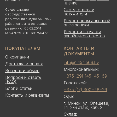
кабинет 3−1−31
пленка
Скотч, стретч и
Свидетельство
натяжители
о государственной
регистрации выдано Минский
Ремонт промышленной
райисполком на основании
электроники
решения от 06.02.2014
Ремонт и запчасти
№ 247829. УНП: 691756477.
запайщиков пакетов
ПОКУПАТЕЛЯМ
КОНТАКТЫ И
ДОКУМЕНТЫ
О компании
info@1 454 569.by
Доставка и оплата
Многокональный:
Возврат и обмен
+375 (29) 145−45−69
Вопросы и ответы
(FAQ)
Городской:
Блог и статьи
+375 (17) 300−48−26
Контакты и реквизиты
Офис:
г. Минск, ул. Олешева,
14, 2-й этаж, каб. 2.
Склад: