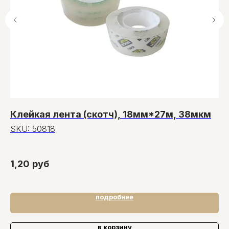
Клейкая лента (скотч), 18мм*27м, 38мкм
Бе
к
SKU:
50818
10
S
34
1,20
руб
4
подробнее
в корзину