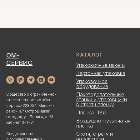
ОМ-
КАТАЛОГ
СЕРВИС
Упаковочные пакеты
Картонная упаковка
Упаковочное
обрудование
Пакетоделательные
Общество с ограниченной
станки и упаковщики
ответственностью «Ом-
в стретч пленку
сервис» 223054, Минский
район, а/г Острошицкий
Пленка ПВД
городок, ул. Ленина, д 1/3
Воздушно-пузырчатая
кабинет 3−1−31
пленка
Скотч, стретч и
Свидетельство
натяжители
о государственной