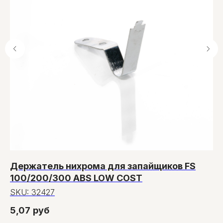
Держатель нихрома для запайщиков FS
С
100/200/300 ABS LOW COST
6
SKU:
32427
S
5,07
руб
5