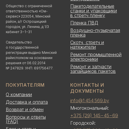
Пакетоделательные
Общество с ограниченной
станки и упаковщики
ответственностью «Ом-
в стретч пленку
сервис» 223054, Минский
район, а/г Острошицкий
Пленка ПВД
городок, ул. Ленина, д 1/3
Воздушно-пузырчатая
кабинет 3−1−31
пленка
Скотч, стретч и
Свидетельство
натяжители
о государственной
регистрации выдано Минский
Ремонт промышленной
райисполком на основании
электроники
решения от 06.02.2014
Ремонт и запчасти
№ 247829. УНП: 691756477.
запайщиков пакетов
ПОКУПАТЕЛЯМ
КОНТАКТЫ И
ДОКУМЕНТЫ
О компании
info@1 454 569.by
Доставка и оплата
Многокональный:
Возврат и обмен
+375 (29) 145−45−69
Вопросы и ответы
(FAQ)
Городской: