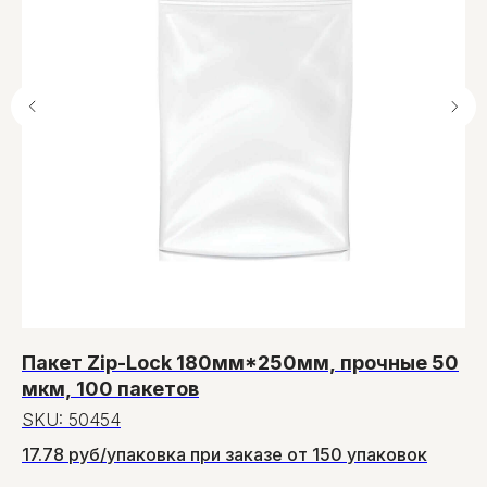
Пакет Zip-Lock 180мм*250мм, прочные 50
П
мкм, 100 пакетов
11
SKU:
50454
S
17.78 руб/упаковка при заказе от 150 упаковок