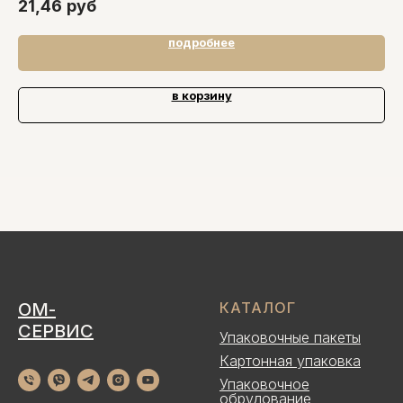
21,46
руб
5
подробнее
в корзину
ОМ-
КАТАЛОГ
СЕРВИС
Упаковочные пакеты
Картонная упаковка
Упаковочное
обрудование