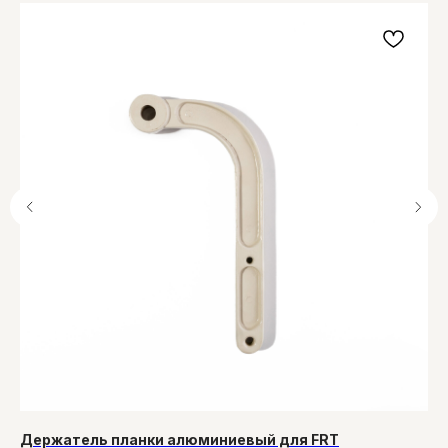
Держатель планки алюминиевый для FRT
Па