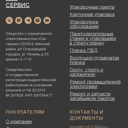
СЕРВИС
Упаковочные пакеты
Картонная упаковка
Упаковочное
обрудование
Пакетоделательные
Общество с ограниченной
станки и упаковщики
ответственностью «Ом-
в стретч пленку
сервис» 223054, Минский
район, а/г Острошицкий
Пленка ПВД
городок, ул. Ленина, д 1/3
Воздушно-пузырчатая
кабинет 3−1−31
пленка
Скотч, стретч и
Свидетельство
натяжители
о государственной
регистрации выдано Минский
Ремонт промышленной
райисполком на основании
электроники
решения от 06.02.2014
Ремонт и запчасти
№ 247829. УНП: 691756477.
запайщиков пакетов
ПОКУПАТЕЛЯМ
КОНТАКТЫ И
ДОКУМЕНТЫ
О компании
info@1 454 569.by