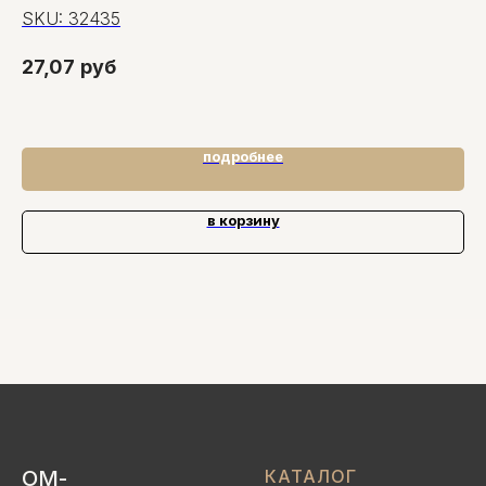
кл
SKU:
32435
S
27,07
руб
81
8
подробнее
в корзину
ОМ-
КАТАЛОГ