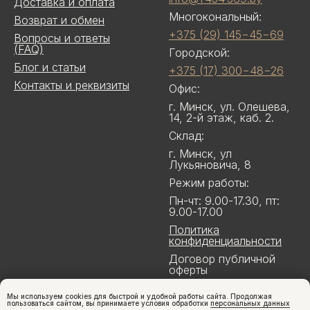
Доставка и оплата
Многокональный:
Возврат и обмен
+375 (29) 145−45−69
Вопросы и ответы
(FAQ)
Городской:
Блог и статьи
+375 (17) 300−48−26
Контакты и реквизиты
Офис:
г. Минск, ул. Олешева,
14, 2-й этаж, каб. 2.
Склад:
г. Минск, ул
Лукьяновича, 8
Режим работы:
Пн-чт: 9.00-17.30, пт:
9.00-17.00
Политика
конфиденциальности
Договор публичной
оферты
Мы используем cookies для быстрой и удобной работы сайта. Продолжая
пользоваться сайтом, вы принимаете условия обработки
персональных данных