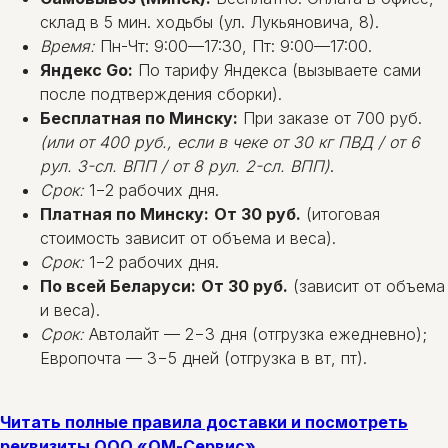
склад в 5 мин. ходьбы (ул. Лукьяновича, 8).
Время:
Пн-Чт: 9:00—17:30, Пт: 9:00—17:00.
Яндекс Go:
По тарифу Яндекса (вызываете сами
после подтверждения сборки).
Бесплатная по Минску:
При заказе от 700 руб.
(или от 400 руб., если в чеке от 30 кг ПВД / от 6
рул. 3-сл. ВПП / от 8 рул. 2-сл. ВПП)
.
Срок:
1−2 рабочих дня.
Платная по Минску:
От 30 руб.
(итоговая
стоимость зависит от объема и веса).
Срок:
1−2 рабочих дня.
По всей Беларуси:
От 30 руб.
(зависит от объема
и веса).
Срок:
Автолайт — 2−3 дня (отгрузка ежедневно);
Европочта — 3−5 дней (отгрузка в вт, пт).
Читать полные правила доставки и посмотреть
реквизиты ООО «ОМ-Сервис»