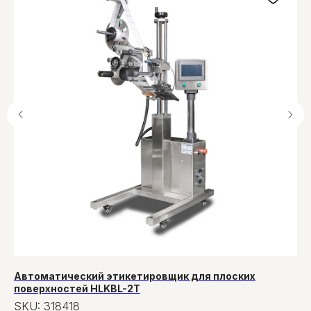
Автоматический этикетировщик для плоских
Па
поверхностей HLKBL-2T
14
SKU:
318418
S