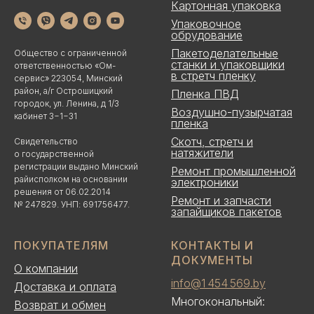
Картонная упаковка
Упаковочное
обрудование
Пакетоделательные
Общество с ограниченной
станки и упаковщики
ответственностью «Ом-
в стретч пленку
сервис» 223054, Минский
район, а/г Острошицкий
Пленка ПВД
городок, ул. Ленина, д 1/3
Воздушно-пузырчатая
кабинет 3−1−31
пленка
Скотч, стретч и
Свидетельство
натяжители
о государственной
регистрации выдано Минский
Ремонт промышленной
райисполком на основании
электроники
решения от 06.02.2014
Ремонт и запчасти
№ 247829. УНП: 691756477.
запайщиков пакетов
ПОКУПАТЕЛЯМ
КОНТАКТЫ И
ДОКУМЕНТЫ
О компании
info@1 454 569.by
Доставка и оплата
Многокональный:
Возврат и обмен