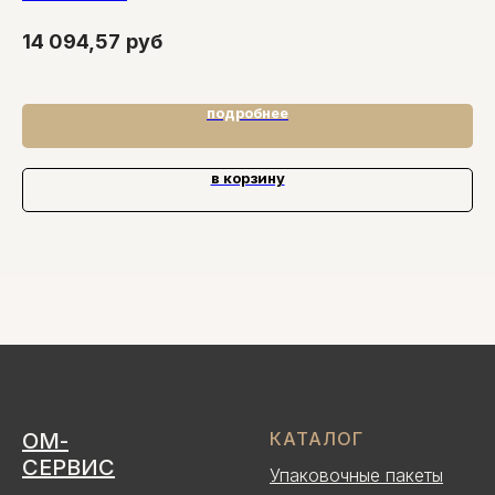
62
14 094,57
руб
71
подробнее
в корзину
ОМ-
КАТАЛОГ
СЕРВИС
Упаковочные пакеты