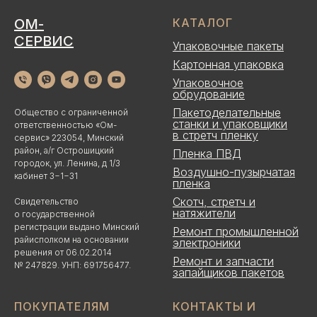
ОМ-
КАТАЛОГ
СЕРВИС
Упаковочные пакеты
Картонная упаковка
Упаковочное
обрудование
Пакетоделательные
Общество с ограниченной
станки и упаковщики
ответственностью «Ом-
в стретч пленку
сервис» 223054, Минский
район, а/г Острошицкий
Пленка ПВД
городок, ул. Ленина, д 1/3
Воздушно-пузырчатая
кабинет 3−1−31
пленка
Скотч, стретч и
Свидетельство
натяжители
о государственной
регистрации выдано Минский
Ремонт промышленной
райисполком на основании
электроники
решения от 06.02.2014
Ремонт и запчасти
№ 247829. УНП: 691756477.
запайщиков пакетов
ПОКУПАТЕЛЯМ
КОНТАКТЫ И