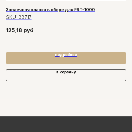
Запаечная планка в сборе для FRT-1000
ПВ
кл
SKU:
33717
S
125,18
руб
18
20
подробнее
в корзину