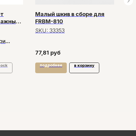
фт
Малый шкив в сборе для
Фа
ажный,
FRBM-810
КН-
SKU:
33353
SK
ри
ок
77,81
руб
10,
подробнее
по
tock
в корзину