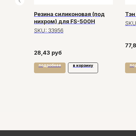
новая
Резина силиконовая (под
Тэн
окрытая
нихром) для FS-500H
SKU
SKU:
33956
0метро
77,8
28,43
руб
подробнее
по
у
в корзину