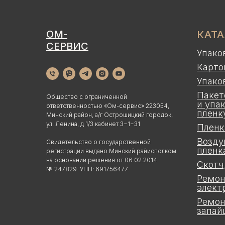
ОМ-
КАТ
СЕРВИС
Упако
Карто
Упако
Пакет
Общество с ограниченной
и упа
ответственностью «Ом-сервис» 223054,
пленк
Минский район, а/г Острошицкий городок,
ул. Ленина, д 1/3 кабинет 3−1−31
Пленк
Возду
Свидетельство о государственной
пленк
регистрации выдано Минский райисполком
на основании решения от 06.02.2014
Скотч
№ 247829. УНП: 691756477.
Ремон
элект
Ремон
запай