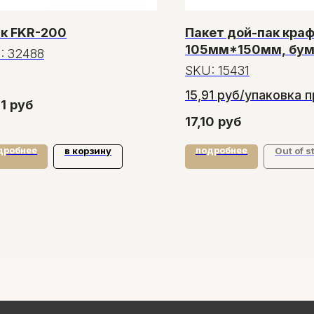
 к FKR-200
Пакет дой-пак кра
105мм*150мм, бум
:
32488
гладкий с окном
SKU:
15431
40мм,50штук
15,91 руб/упаковка п
1
руб
заказе от 20 упаков
17,10
руб
дробнее
подробнее
в корзину
Out of s