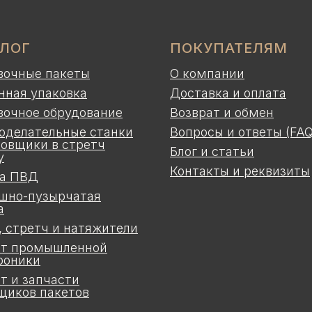
АЛОГ
ПОКУПАТЕЛЯМ
вочные пакеты
О компании
нная упаковка
Доставка и оплата
вочное обрудование
Возврат и обмен
оделательные станки
Вопросы и ответы (FAQ
ковщики в стретч
Блог и статьи
у
Контакты и реквизиты
а ПВД
шно-пузырчатая
а
, стретч и натяжители
т промышленной
роники
т и запчасти
щиков пакетов