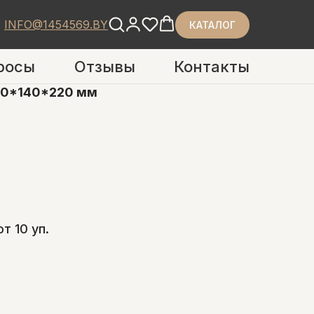
INFO@1454569.BY
КАТАЛОГ
росы
Отзывы
Контакты
80*140*220 мм
от 10 уп.