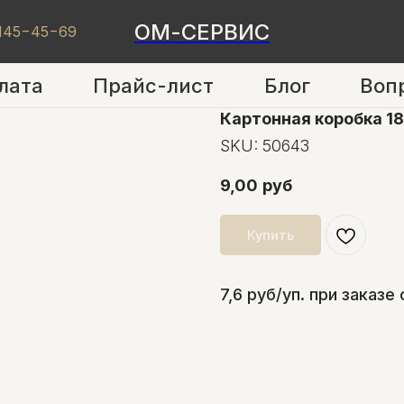
ОМ-СЕРВИС
 145−45−69
лата
Прайс-лист
Блог
Воп
Картонная коробка 1
SKU:
50643
9,00
руб
Купить
7,6 руб/уп. при заказе 