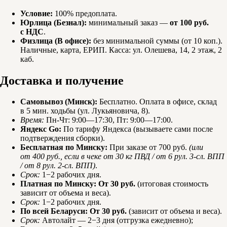
Условие:
100% предоплата.
Юрлица (Безнал):
минимальный заказ —
от 100 руб.
с НДС
.
Физлица (В офисе):
без минимальной суммы (от 10 коп.).
Наличные, карта, ЕРИП. Касса: ул. Олешева, 14, 2 этаж, 2
каб.
Доставка и получение
Самовывоз (Минск):
Бесплатно. Оплата в офисе, склад
в 5 мин. ходьбы (ул. Лукьяновича, 8).
Время:
Пн-Чт: 9:00—17:30, Пт: 9:00—17:00.
Яндекс Go:
По тарифу Яндекса (вызываете сами после
подтверждения сборки).
Бесплатная по Минску:
При заказе от 700 руб.
(или
от 400 руб., если в чеке от 30 кг ПВД / от 6 рул. 3-сл. ВПП
/ от 8 рул. 2-сл. ВПП)
.
Срок:
1−2 рабочих дня.
Платная по Минску:
От 30 руб.
(итоговая стоимость
зависит от объема и веса).
Срок:
1−2 рабочих дня.
По всей Беларуси:
От 30 руб.
(зависит от объема и веса).
Срок:
Автолайт — 2−3 дня (отгрузка ежедневно);