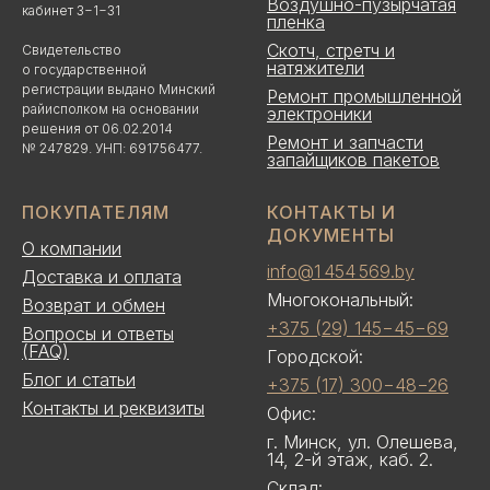
Воздушно-пузырчатая
кабинет 3−1−31
пленка
Скотч, стретч и
Свидетельство
натяжители
о государственной
регистрации выдано Минский
Ремонт промышленной
райисполком на основании
электроники
решения от 06.02.2014
Ремонт и запчасти
№ 247829. УНП: 691756477.
запайщиков пакетов
ПОКУПАТЕЛЯМ
КОНТАКТЫ И
ДОКУМЕНТЫ
О компании
info@1 454 569.by
Доставка и оплата
Многокональный:
Возврат и обмен
+375 (29) 145−45−69
Вопросы и ответы
(FAQ)
Городской:
Блог и статьи
+375 (17) 300−48−26
Контакты и реквизиты
Офис:
г. Минск, ул. Олешева,
14, 2-й этаж, каб. 2.
Склад: