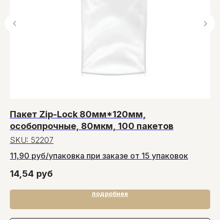
Пакет Zip-Lock 80мм*120мм,
Т
особопрочные, 80мкм, 100 пакетов
S
SKU:
52207
11,90 руб/упаковка при заказе от 15 упаковок
3
14,54
руб
подробнее