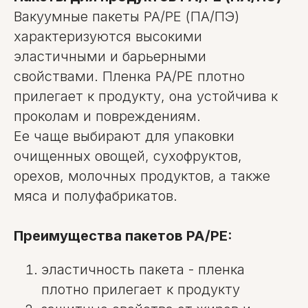
Блог
Вакуумные пакеты PA/PE (ПА/ПЭ)
Вопросы
характеризуются высокими
Политика конфиденциальности
Договор оферты
эластичными и барьерными
свойствами. Пленка PA/PE плотно
Рейтинг 4,9 на основании
отзывов
29 клиентов
прилегает к продукту, она устойчива к
проколам и повреждениям.
Общество с ограниченной ответственностью "Ом-сервис"
223054, Минский район, а/г Острошицкий городок,
Ее чаще выбирают для упаковки
ул.Ленина, д1/3 кабинет 3-1-31
Свидетельство о государственной регистрации выдано
очищенных овощей, сухофруктов,
Минский райисполком на основании решения от
06.02.2014 № 247829. УНП: 691756477.
орехов, молочных продуктов, а также
Банковские реквизиты: УНП 691 756 477, Р/с
BY81UNBS30121372800040000933, Банк ЗАО "БСБ Банк",
мяса и полуфабрикатов.
пр. Победителей, д23, корпус4, 220 004, г. Минск, код
UNBSBY2X
Директор Малышко Игорь Максимович (действует на
основании Устава), приказ о назначении директора № 2 от
7.01.2015г
Преимущества пакетов PA/PE:
эластичность пакета - пленка
плотно прилегает к продукту