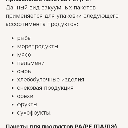
Данный вид вакуумных пакетов
применяется для упаковки следующего
ассортимента продуктов:
рыба
морепродукты
мясо
ОМ-СЕРВИС
пельмени
г.Минск, ул. Олешева, 14,
2-й этаж, каб. 2.
сыры
+375 (29) 145-45-69
Многоканальный
хлебобулочные изделия
+375 (17) 300-48-2
6
Городской
снековая продукция
info@1454569.by
орехи
Instagram
Viber
фрукты
YouTube
сухофрукты.
О компании
Оплата и доставка
Пакеты для продуктов PA/PE (ПА/ПЭ)