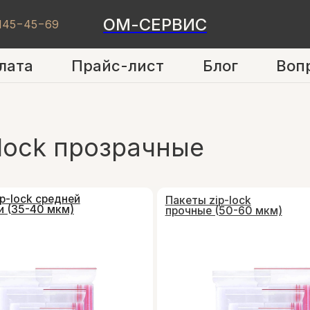
ОМ-СЕРВИС
 145−45−69
лата
Прайс-лист
Блог
Воп
ock прозрачные
 средней
Пакеты zip-lock
40 мкм)
прочные (50-60 мкм)