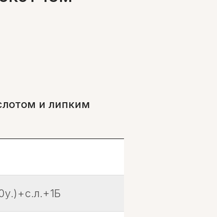
слотом и липким
0у.)+с.л.+1Б