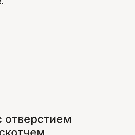
.
с отверстием
 скотчем