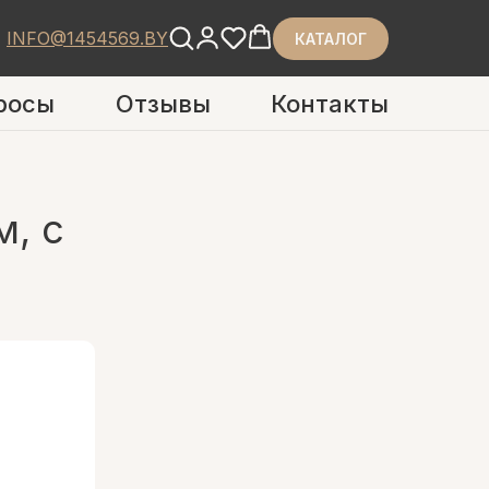
INFO@1454569.BY
КАТАЛОГ
росы
Отзывы
Контакты
с