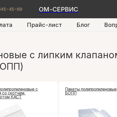
ОМ-СЕРВИС
 145−45−69
лата
Прайс-лист
Блог
Воп
вые с липким клапаном, 
ОПП)
пиленовые с
Пакеты полипропиленовые
отчем,
БОПП
КАСТ