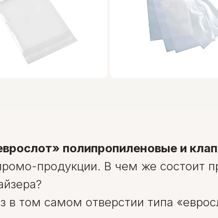
еврослот» полипропиленовые и кла
промо-продукции. В чем же состоит 
айзера?
аз в том самом отверстии типа «еврос