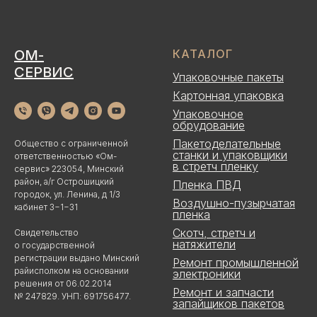
ОМ-
КАТАЛОГ
СЕРВИС
Упаковочные пакеты
Картонная упаковка
Упаковочное
обрудование
Пакетоделательные
Общество с ограниченной
станки и упаковщики
ответственностью «Ом-
в стретч пленку
сервис» 223054, Минский
район, а/г Острошицкий
Пленка ПВД
городок, ул. Ленина, д 1/3
Воздушно-пузырчатая
кабинет 3−1−31
пленка
Скотч, стретч и
Свидетельство
натяжители
о государственной
регистрации выдано Минский
Ремонт промышленной
райисполком на основании
электроники
решения от 06.02.2014
Ремонт и запчасти
№ 247829. УНП: 691756477.
запайщиков пакетов