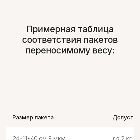
Примерная таблица
соответствия пакетов
переносимому весу:
Размер пакета
Допустим
24+11*40 см 9 мкм
до 2 кг