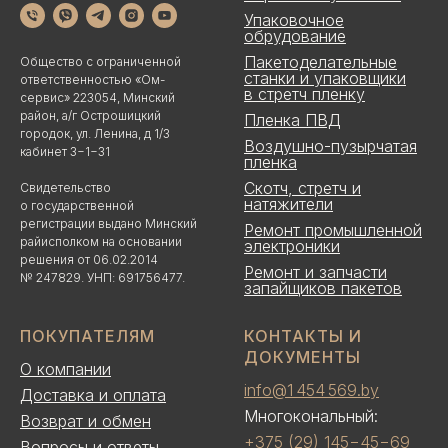
Упаковочное
обрудование
Пакетоделательные
Общество с ограниченной
станки и упаковщики
ответственностью «Ом-
в стретч пленку
сервис» 223054, Минский
район, а/г Острошицкий
Пленка ПВД
городок, ул. Ленина, д 1/3
Воздушно-пузырчатая
кабинет 3−1−31
пленка
Скотч, стретч и
Свидетельство
натяжители
о государственной
регистрации выдано Минский
Ремонт промышленной
райисполком на основании
электроники
решения от 06.02.2014
Ремонт и запчасти
№ 247829. УНП: 691756477.
запайщиков пакетов
ПОКУПАТЕЛЯМ
КОНТАКТЫ И
ДОКУМЕНТЫ
О компании
info@1 454 569.by
Доставка и оплата
Многокональный:
Возврат и обмен
+375 (29) 145−45−69
Вопросы и ответы